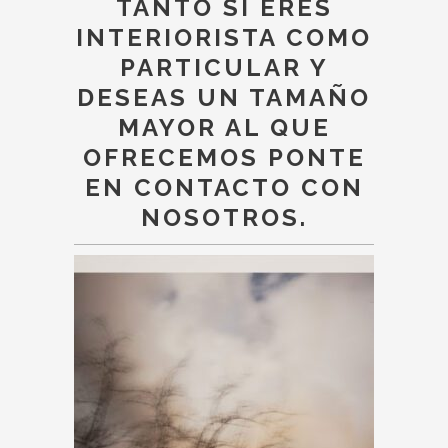
TANTO SI ERES
INTERIORISTA COMO
PARTICULAR Y
DESEAS UN TAMAÑO
MAYOR AL QUE
OFRECEMOS PONTE
EN CONTACTO CON
NOSOTROS.
Este
producto
tiene
múltiples
variantes.
Las
opciones
se