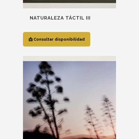
página
de
NATURALEZA TÁCTIL III
producto
📩 Consultar disponibilidad
Este
producto
tiene
múltiples
variantes.
Las
opciones
se
pueden
elegir
en
la